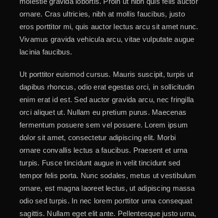
molestie gravida lobortis. Proin ut nibh quis felis auctor
ornare. Cras ultricies, nibh at mollis faucibus, justo
eros porttitor mi, quis auctor lectus arcu sit amet nunc.
Vivamus gravida vehicula arcu, vitae vulputate augue
lacinia faucibus.
Ut porttitor euismod cursus. Mauris suscipit, turpis ut
dapibus rhoncus, odio erat egestas orci, in sollicitudin
enim erat id est. Sed auctor gravida arcu, nec fringilla
orci aliquet ut. Nullam eu pretium purus. Maecenas
fermentum posuere sem vel posuere. Lorem ipsum
dolor sit amet, consectetur adipiscing elit. Morbi
ornare convallis lectus a faucibus. Praesent et urna
turpis. Fusce tincidunt augue in velit tincidunt sed
tempor felis porta. Nunc sodales, metus ut vestibulum
ornare, est magna laoreet lectus, ut adipiscing massa
odio sed turpis. In nec lorem porttitor urna consequat
sagittis. Nullam eget elit ante. Pellentesque justo urna,