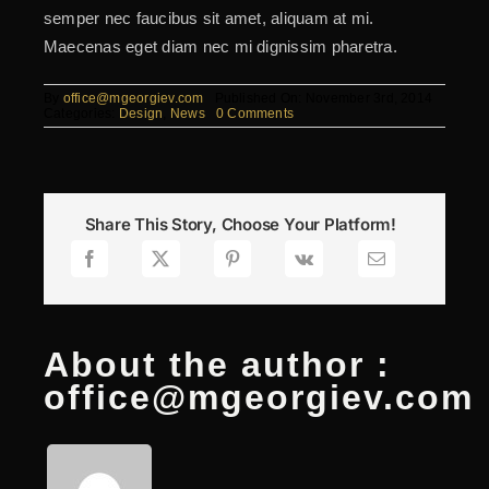
semper nec faucibus sit amet, aliquam at mi.
Maecenas eget diam nec mi dignissim pharetra.
By
office@mgeorgiev.com
Published On: November 3rd, 2014
on
Categories:
Design
,
News
0 Comments
Eleifend
Eget
Interdum
Share This Story, Choose Your Platform!
About the author :
office@mgeorgiev.com