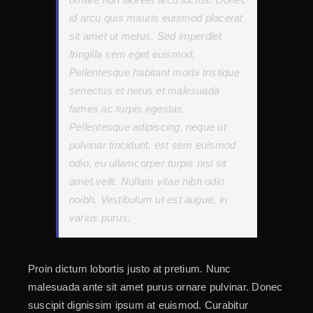
id arcu quis mauris euismod placerat
sit amet ut metus. Sed imperdiet
fringilla sem eget euismod.
Pellentesque habitant morbi tristique
senectus et netus et malesuada
fames ac turpis egestas.
Pellentesque adipiscing, neque ut
pulvinar tincidunt, est sem euismod
odio, eu ullamcorper turpis nisl sit
amet velit. Nullam vitae nibh odio
noibh. Vestibulum ut est augue, in
varius purus.
Proin dictum lobortis justo at pretium. Nunc
malesuada ante sit amet purus ornare pulvinar. Donec
suscipit dignissim ipsum at euismod. Curabitur