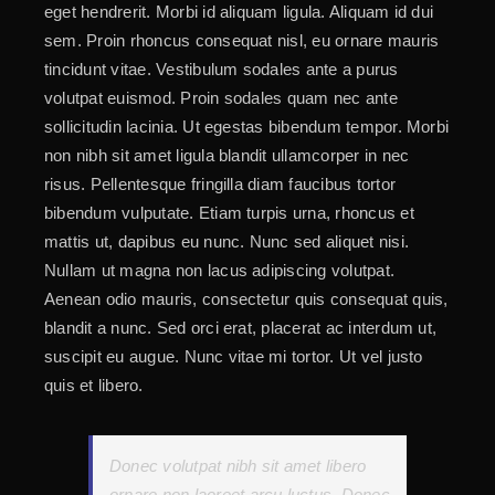
eget hendrerit. Morbi id aliquam ligula. Aliquam id dui
sem. Proin rhoncus consequat nisl, eu ornare mauris
tincidunt vitae. Vestibulum sodales ante a purus
volutpat euismod. Proin sodales quam nec ante
sollicitudin lacinia. Ut egestas bibendum tempor. Morbi
non nibh sit amet ligula blandit ullamcorper in nec
risus. Pellentesque fringilla diam faucibus tortor
bibendum vulputate. Etiam turpis urna, rhoncus et
mattis ut, dapibus eu nunc. Nunc sed aliquet nisi.
Nullam ut magna non lacus adipiscing volutpat.
Aenean odio mauris, consectetur quis consequat quis,
blandit a nunc. Sed orci erat, placerat ac interdum ut,
suscipit eu augue. Nunc vitae mi tortor. Ut vel justo
quis et libero.
Donec volutpat nibh sit amet libero
ornare non laoreet arcu luctus. Donec