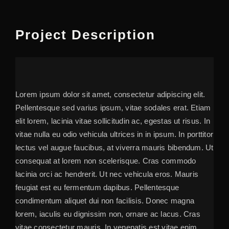
За Контакт
Project Description
Lorem ipsum dolor sit amet, consectetur adipiscing elit.
Pellentesque sed varius ipsum, vitae sodales erat. Etiam
elit lorem, lacinia vitae sollicitudin ac, egestas ut risus. In
vitae nulla eu odio vehicula ultrices in in ipsum. In porttitor
lectus vel augue faucibus, at viverra mauris bibendum. Ut
consequat at lorem non scelerisque. Cras commodo
lacinia orci ac hendrerit. Ut nec vehicula eros. Mauris
feugiat est eu fermentum dapibus. Pellentesque
condimentum aliquet dui non facilisis. Donec magna
lorem, iaculis eu dignissim non, ornare ac lacus. Cras
vitae consectetur mauris. In venenatis est vitae enim